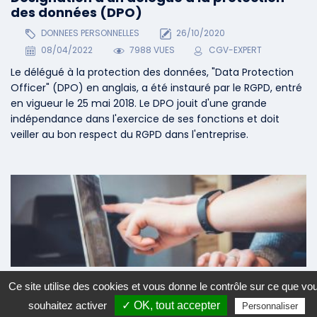
des données (DPO)
DONNEES PERSONNELLES
26/10/2020
08/04/2022
7988 VUES
CGV-EXPERT
Le délégué à la protection des données, "Data Protection
Officer" (DPO) en anglais, a été instauré par le RGPD, entré
en vigueur le 25 mai 2018. Le DPO jouit d'une grande
indépendance dans l'exercice de ses fonctions et doit
veiller au bon respect du RGPD dans l'entreprise.
Étapes d'une mise en conformité au RGPD
Ce site utilise des cookies et vous donne le contrôle sur ce que vo
DONNEES PERSONNELLES
31/03/2022
souhaitez activer
✓ OK, tout accepter
Personnaliser