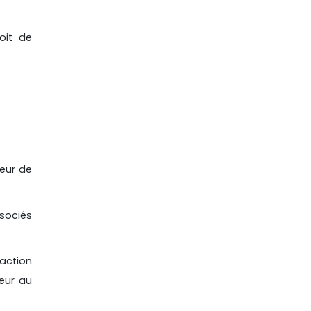
oit de
veur de
sociés
raction
leur au