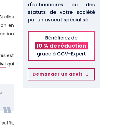
.
d'actionnaires ou des
statuts de votre société
i elles
par un avocat spécialisé.
ion en
daction
Bénéficiez de
10 % de réduction
grâce à CGV-Expert
res est
vil
qui
Demander un devis
r
suffit,