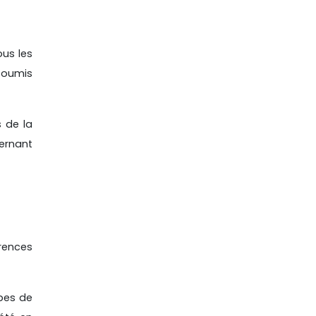
ous les
 soumis
s de la
cernant
érences
ypes de