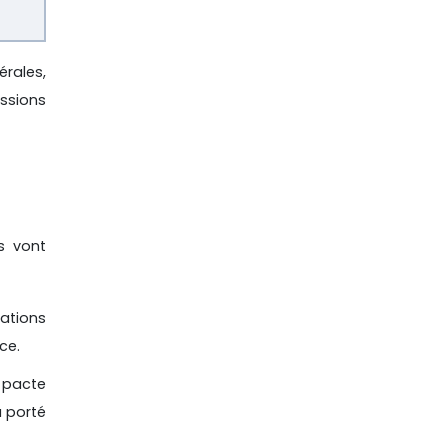
érales,
essions
s vont
mations
ce.
 pacte
a porté