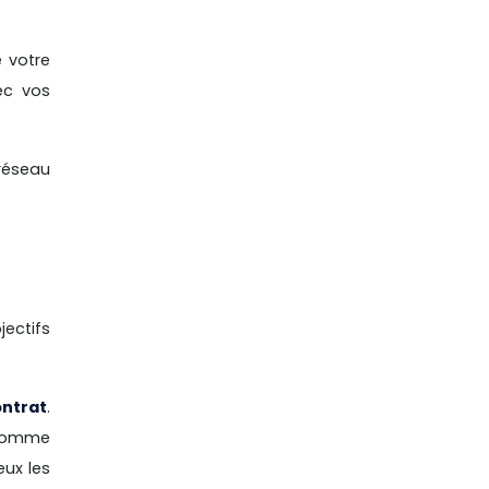
e votre
ec vos
réseau
ectifs
ontrat
.
l comme
eux les