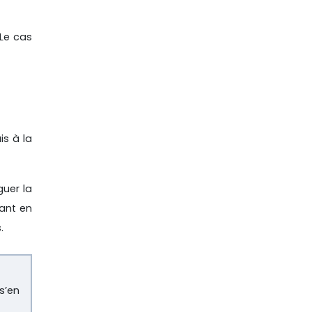
 Le cas
is à la
guer la
nant en
.
s’en