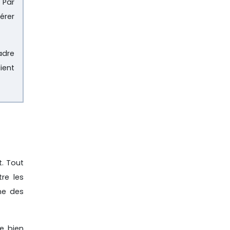
 Par
érer
adre
ient
. Tout
tre les
ne des
e bien