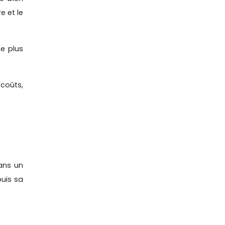
e et le
e plus
 coûts,
dans un
puis sa