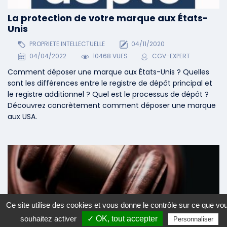
La protection de votre marque aux États-
Unis
PROPRIETE INTELLECTUELLE
04/11/2020
04/04/2022
10468 VUES
CGV-EXPERT
Comment déposer une marque aux États-Unis ? Quelles
sont les différences entre le registre de dépôt principal et
le registre additionnel ? Quel est le processus de dépôt ?
Découvrez concrètement comment déposer une marque
aux USA.
Ce site utilise des cookies et vous donne le contrôle sur ce que vo
Qui peut déposer une marque commerciale
souhaitez activer
✓ OK, tout accepter
Personnaliser