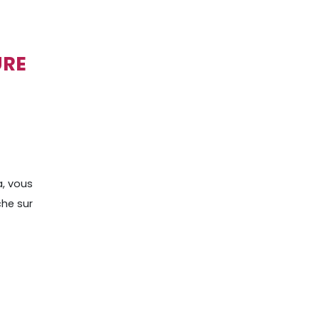
URE
a, vous
che sur