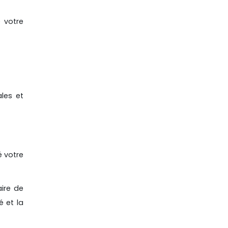
e votre
les et
 votre
ire de
é et la