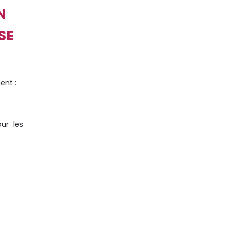
N
SE
ent :
ur les