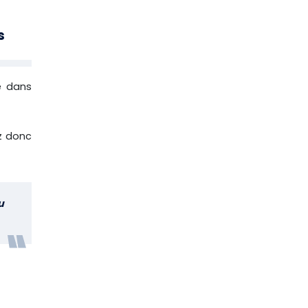
s
ue dans
ez donc
u