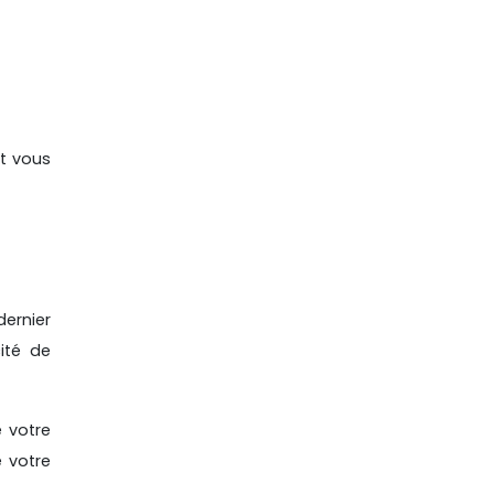
et vous
dernier
cité de
 votre
é votre