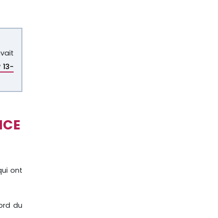
vait
 13-
NCE
qui ont
cord du