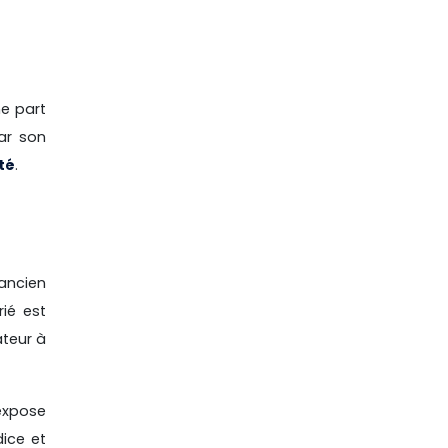
ne part
par son
té
.
 ancien
ié est
ateur à
’expose
ice et