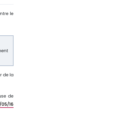
ntre le
ment
r de la
ause de
/05/16