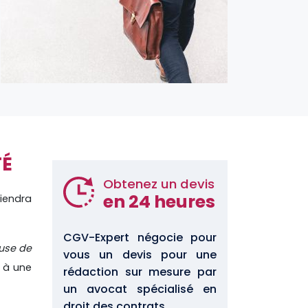
TÉ
Obtenez un devis
en 24 heures
viendra
CGV-Expert négocie pour
ause de
vous un devis pour une
e à une
rédaction sur mesure par
un avocat spécialisé en
droit des contrats.