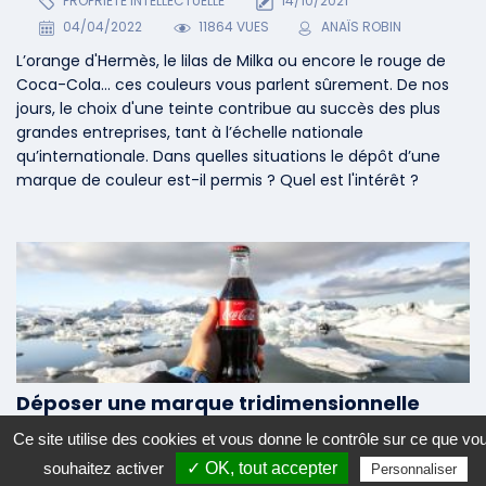
PROPRIETE INTELLECTUELLE
14/10/2021
04/04/2022
11864 VUES
ANAÏS ROBIN
L’orange d'Hermès, le lilas de Milka ou encore le rouge de
Coca-Cola... ces couleurs vous parlent sûrement. De nos
jours, le choix d'une teinte contribue au succès des plus
grandes entreprises, tant à l’échelle nationale
qu’internationale. Dans quelles situations le dépôt d’une
marque de couleur est-il permis ? Quel est l'intérêt ?
Déposer une marque tridimensionnelle
auprès de l'INPI
Ce site utilise des cookies et vous donne le contrôle sur ce que vo
PROPRIETE INTELLECTUELLE
20/08/2020
souhaitez activer
✓ OK, tout accepter
Personnaliser
04/04/2022
8079 VUES
CGV-EXPERT