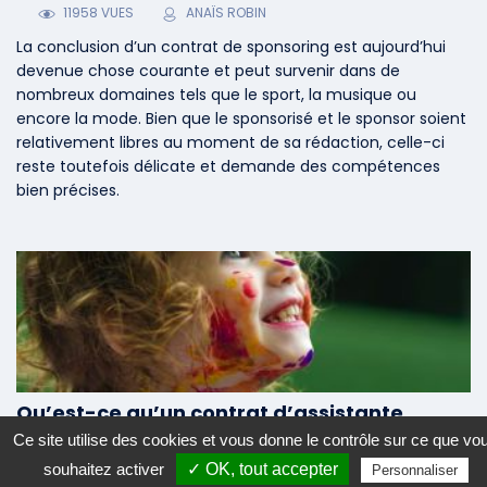
11958 VUES
ANAÏS ROBIN
La conclusion d’un contrat de sponsoring est aujourd’hui
devenue chose courante et peut survenir dans de
nombreux domaines tels que le sport, la musique ou
encore la mode. Bien que le sponsorisé et le sponsor soient
relativement libres au moment de sa rédaction, celle-ci
reste toutefois délicate et demande des compétences
bien précises.
Qu’est-ce qu’un contrat d’assistante
maternelle ? Comment le rédiger ?
Ce site utilise des cookies et vous donne le contrôle sur ce que vo
CONTRATS
19/01/2023
19/01/2023
souhaitez activer
✓ OK, tout accepter
Personnaliser