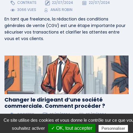
CONTRATS
22/07/2024
22/07/2024
3066 VUES
ANAÏS ROBIN
En tant que freelance, la rédaction des conditions
générales de vente (CGV) est une étape importante pour
sécuriser vos transactions et clarifier les attentes entre
vous et vos clients.
Changer le dirigeant d’une société
commerciale. Comment procéder ?
SOCIETES
25/01/2024
25/01/2024
Ce site utilise des cookies et vous donne le contrôle sur ce que vo
3164 VUES
CGV-EXPERT
souhaitez activer
✓ OK, tout accepter
Personnaliser
Toutes les sociétés commerciales nomment une ou des