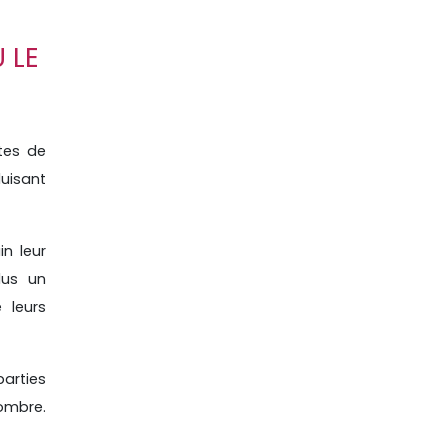
 LE
tes de
uisant
n leur
lus un
 leurs
parties
'ombre.