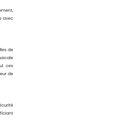
rement,
ns avec
lles de
usicale
eul ces
teur de
écurité
ficiant