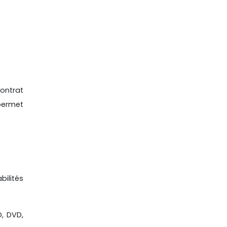
contrat
 permet
ilités
D, DVD,